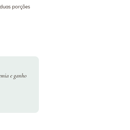
 duas porções
cemia e ganho