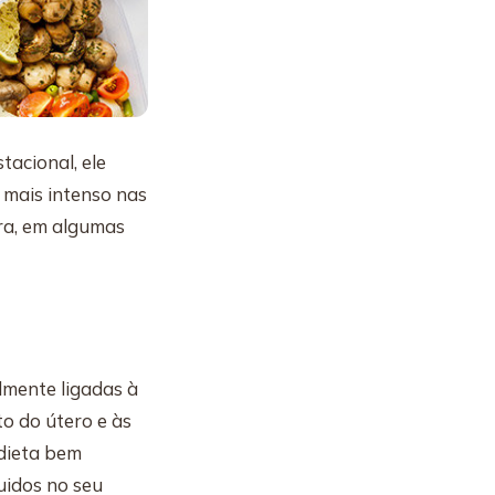
tacional, ele
r mais intenso nas
ra, em algumas
lmente ligadas à
o do útero e às
dieta bem
uidos no seu