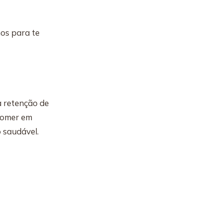
os para te
à retenção de
 comer em
 saudável.