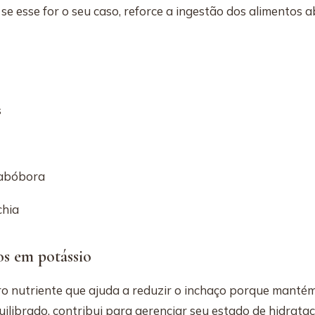
, se esse for o seu caso, reforce a ingestão dos alimentos a
s
 abóbora
chia
os em potássio
ro nutriente que ajuda a reduzir o inchaço porque manté
ilibrado, contribui para gerenciar seu estado de hidrataç