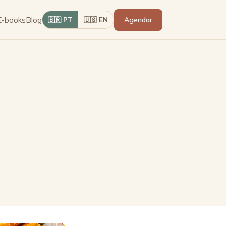
E-books
Blog
Agendar
🇧🇷 PT
🇺🇸 EN