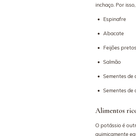
inchaço. Por isso
Espinafre
Abacate
Feijões preto
Salmão
Sementes de
Sementes de 
Alimentos ric
O potássio é out
quimicamente equ