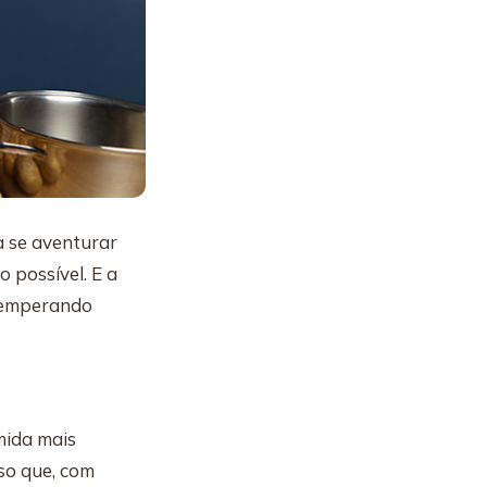
 a se aventurar
 possível. E a
 temperando
mida mais
so que, com