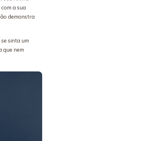
u com a sua
ê não demonstra
 se sinta um
ba que nem