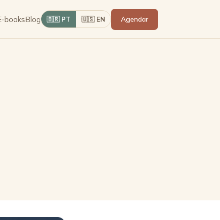
E-books
Blog
Agendar
🇧🇷 PT
🇺🇸 EN