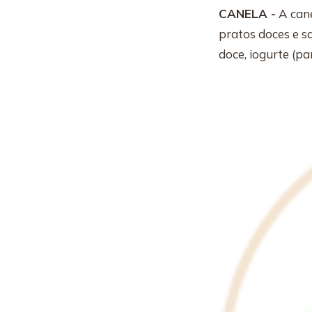
CANELA -
A cane
pratos doces e s
doce, iogurte (pa