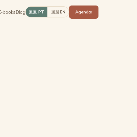
E-books
Blog
Agendar
🇧🇷 PT
🇺🇸 EN