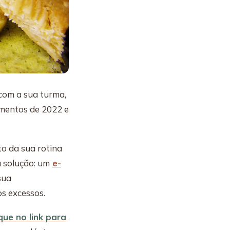
 com a sua turma,
mentos de 2022 e
to da sua rotina
 solução: um
e-
sua
os excessos.
ique no link para