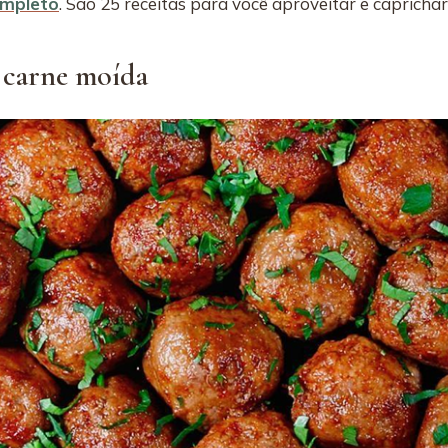
ompleto
. São 25 receitas para você aproveitar e caprichar
 carne moída