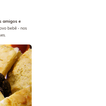
es amigos e
novo bebê - nos
es.