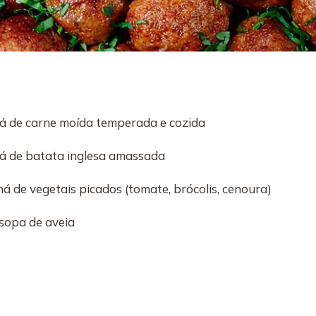
há de carne moída temperada e cozida
há de batata inglesa amassada
há de vegetais picados (tomate, brócolis, cenoura)
 sopa de aveia