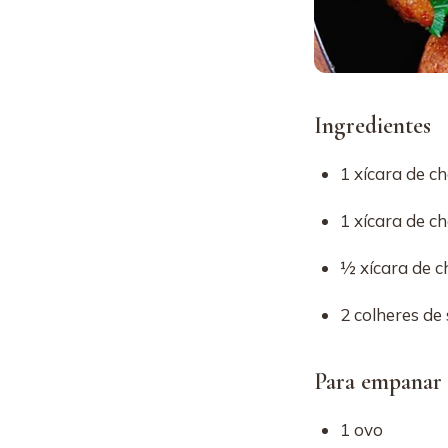
Ingredientes
1 xícara de c
1 xícara de c
½ xícara de c
2 colheres de
Para empanar
1 ovo