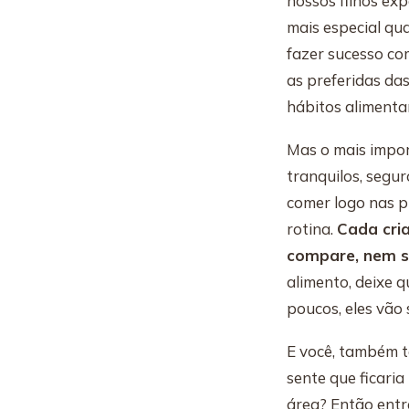
nossos filhos ex
mais especial q
fazer sucesso co
as preferidas da
hábitos alimenta
Mas o mais impor
tranquilos, segu
comer logo nas p
rotina.
Cada cria
compare, nem s
alimento, deixe q
poucos, eles vão 
E você, também t
sente que ficari
área? Então entr