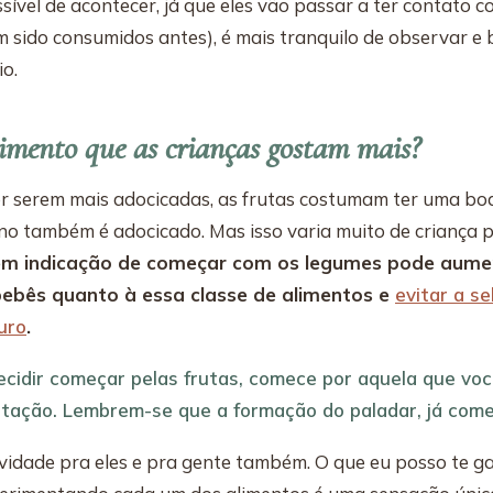
ível de acontecer, já que eles vão passar a ter contato c
 sido consumidos antes), é mais tranquilo de observar e 
o.
imento que as crianças gostam mais?
 serem mais adocicadas, as frutas costumam ter uma boa 
rno também é adocicado. Mas isso varia muito de criança p
ém indicação de começar com os legumes pode aume
bebês quanto à essa classe de alimentos e
evitar a se
uro
.
ecidir começar pelas frutas, comece por aquela que vo
tação. Lembrem-se que a formação do paladar, já com
ovidade pra eles e pra gente também. O que eu posso te ga