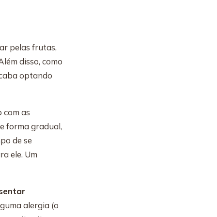
r pelas frutas,
 Além disso, como
acaba optando
o com as
de forma gradual,
mpo de se
ra ele. Um
sentar
lguma alergia (o