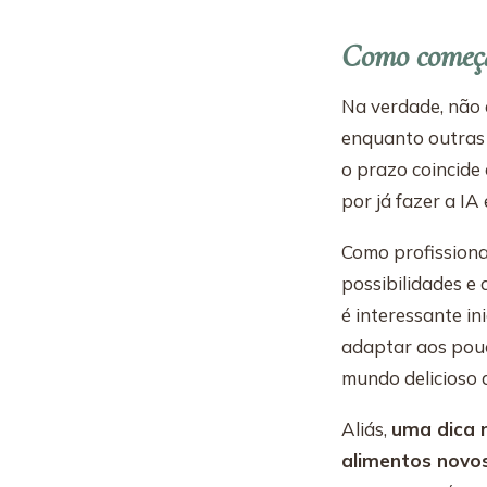
Como começ
Na verdade, não 
enquanto outras d
o prazo coincide
por já fazer a I
Como profissiona
possibilidades e 
é interessante i
adaptar aos pouc
mundo delicioso d
Aliás,
uma dica 
alimentos novo