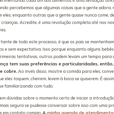
perimentando cada um dos alimentos é uma sensação única.
uando percebemos que algumas coisas que a gente adora,
m eles; enquanto outras que a gente quase nunca come, de
s crianças. Acredite, é uma revolução completa até nos no
res.
tante de todo este processo, é que os pais se mantenham
ros e sem expectativa. Isso porque enquanto alguns bebê
rimeiras tentativas, outros podem levam um tempo para 
nça tem suas preferências e particularidades, então,
e cobre.
Ao invés disso, mostre a comida para eles, conv
ue eles toquem, cheirem, levem à boca se quiserem. É assi
se familiarizando com tudo.
em dúvidas sobre o momento certo de iniciar a introdução
a mais segura se pudesse conversar sobre isso com uma pro
e em contato comigo.
A
minha agenda de atendimentos 