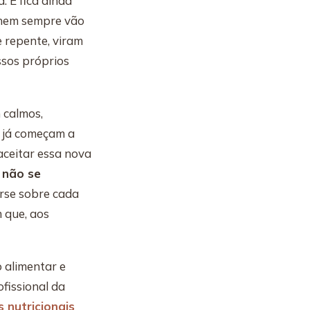
 E fica ainda
 nem sempre vão
 repente, viram
ssos próprios
 calmos,
s já começam a
aceitar essa nova
 não se
erse sobre cada
m que, aos
 alimentar e
fissional da
nutricionais