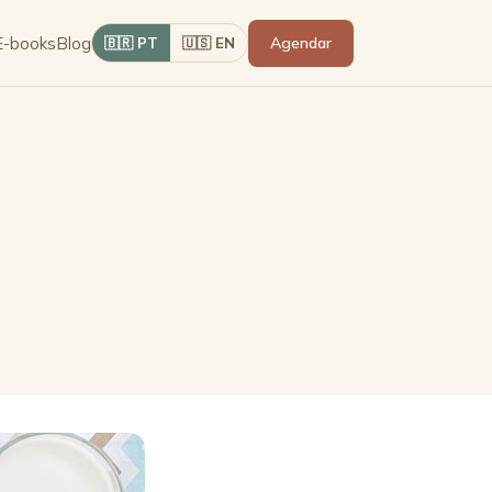
E-books
Blog
Agendar
🇧🇷 PT
🇺🇸 EN