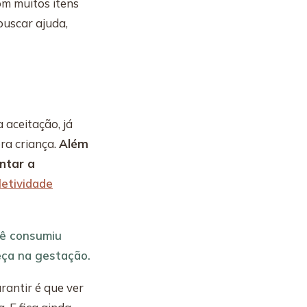
om muitos itens
buscar ajuda,
aceitação, já
ra criança.
Além
ntar a
letividade
cê consumiu
eça na gestação.
rantir é que ver