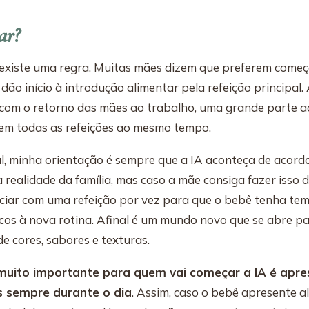
ar?
existe uma regra. Muitas mães dizem que preferem começa
ão início à introdução alimentar pela refeição principal.
 com o retorno das mães ao trabalho, uma grande parte 
A em todas as refeições ao mesmo tempo.
l, minha orientação é sempre que a IA aconteça de acord
a realidade da família, mas caso a mãe consiga fazer isso 
niciar com uma refeição por vez para que o bebê tenha te
os à nova rotina. Afinal é um mundo novo que se abre pa
e cores, sabores e texturas.
muito importante para quem vai começar a IA é apre
s sempre durante o dia
. Assim, caso o bebê apresente a