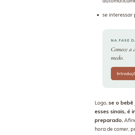
automaticame
se interessar 
NA FASE 
Comece a a
medo.
Introduç
Logo,
se o bebê
esses sinais, é
preparado.
Afina
hora de comer, pr