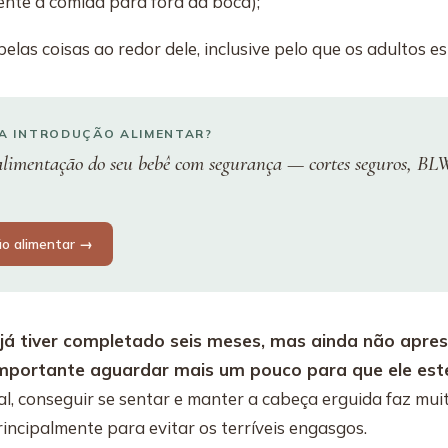
nte a comida para fora da boca);
pelas coisas ao redor dele, inclusive pelo que os adultos 
DA INTRODUÇÃO ALIMENTAR?
limentação do seu bebê com segurança — cortes seguros, BLW
ão alimentar →
 já tiver completado seis meses, mas ainda não apre
 importante aguardar mais um pouco para que ele est
l, conseguir se sentar e manter a cabeça erguida faz mui
incipalmente para evitar os terríveis engasgos.