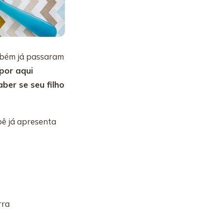
mbém já passaram
por aqui
ber se seu filho
bê já apresenta
rra