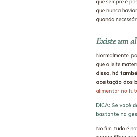
que sempre é poss
que nunca haviam
quando necessári
Existe um al
Normalmente, por
que o leite mate
disso, há tamb
aceitação dos 
alimentar no fut
DICA: Se você d
bastante na ges
No fim, tudo é n