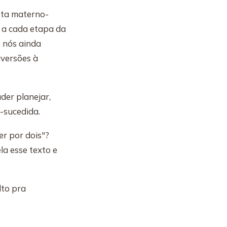
ista materno-
l a cada etapa da
, nós ainda
aversões à
der planejar,
-sucedida.
r por dois"?
a esse texto e
lto pra