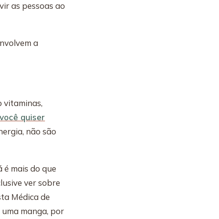
vir as pessoas ao
envolvem a
o vitaminas,
 você quiser
energia, não são
á é mais do que
lusive ver sobre
sta Médica de
e uma manga, por