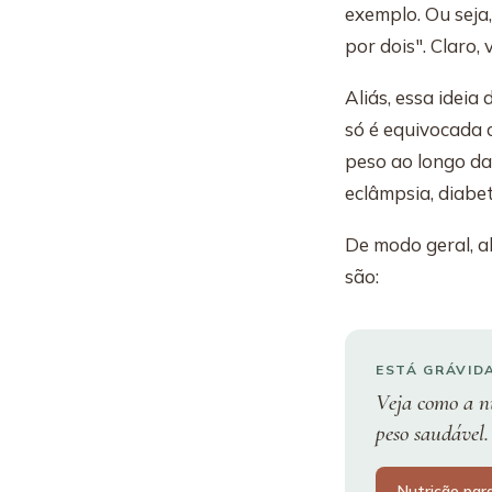
exemplo. Ou seja,
por dois". Claro, 
Aliás, essa idei
só é equivocada 
peso ao longo da
eclâmpsia, diabe
De modo geral, 
são:
ESTÁ GRÁVID
Veja como a nu
peso saudável.
Nutrição pa