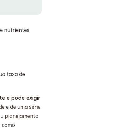
de nutrientes
sua taxa de
e e pode exigir
de e de uma série
seu planejamento
s como