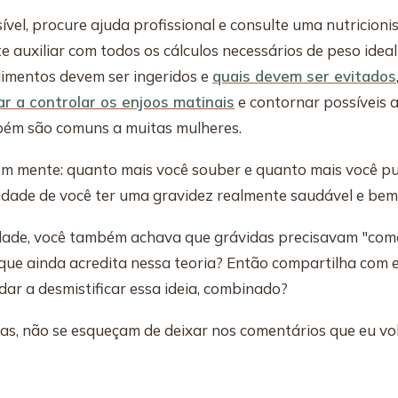
ível, procure ajuda profissional e consulte uma nutricion
 te auxiliar com todos os cálculos necessários de peso idea
alimentos devem ser ingeridos e
quais devem ser evitados
ar a controlar os enjoos matinais
e contornar possíveis 
bém são comuns a muitas mulheres.
m mente: quanto mais você souber e quanto mais você pu
idade de você ter uma gravidez realmente saudável e bem
idade, você também achava que grávidas precisavam "come
ue ainda acredita nessa teoria? Então compartilha com el
dar a desmistificar essa ideia, combinado?
as, não se esqueçam de deixar nos comentários que eu vo