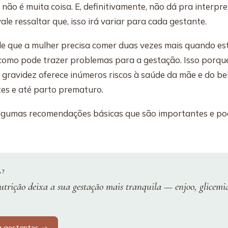
 não é muita coisa. E, definitivamente, não dá pra interp
vale ressaltar que, isso irá variar para cada gestante.
a de que a mulher precisa comer duas vezes mais quando es
como pode trazer problemas para a gestação. Isso porqu
 gravidez oferece inúmeros riscos à saúde da mãe e do beb
tes e até parto prematuro.
algumas recomendações básicas que são importantes e po
A?
trição deixa a sua gestação mais tranquila — enjoo, glicemi
ra gestantes →