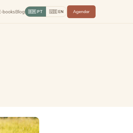
E-books
Blog
Agendar
🇧🇷 PT
🇺🇸 EN